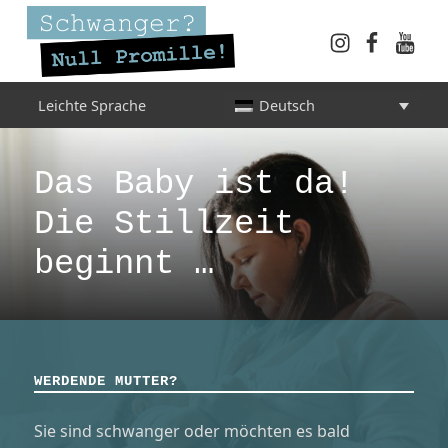
Instagram
Faceboo
YouT
Schwanger? Null Promille!
Leichte Sprache
Deutsch
INFORMATIONEN FÜR SCHWANGERE, WERDENDE MÜTTER UND ALLE, DIE SIE IN DER SCHWANGERSCHAFT BEGLEITEN
Das Baby ist da!
Die Stillzeit
beginnt …
WERDENDE MUTTER?
Sie sind schwanger oder möchten es bald