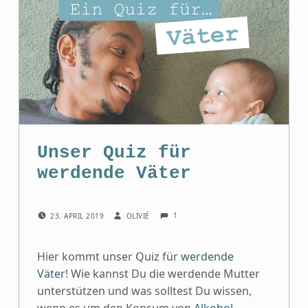
Unser Quiz für
werdende Väter
COMMENTS:
POSTED ON:
WRITTEN BY:
1
23. APRIL 2019
OLIVIÉ
Hier kommt unser Quiz für
werdende
Väter!
Wie kannst Du die werdende Mutter
unterstützen und was solltest Du wissen,
wenn es um den Konsum von
Alkohol