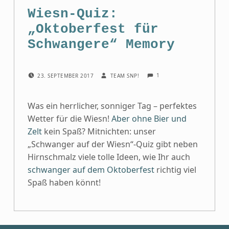
Wiesn-Quiz:
„Oktoberfest für
Schwangere“ Memory
COMMENTS:
POSTED ON:
WRITTEN BY:
1
23. SEPTEMBER 2017
TEAM SNP!
Was ein herrlicher, sonniger Tag – perfektes
Wetter für die Wiesn!
Aber ohne Bier und
Zelt
kein Spaß? Mitnichten: unser
„Schwanger auf der Wiesn“-Quiz gibt neben
Hirnschmalz viele tolle Ideen, wie Ihr auch
schwanger auf dem Oktoberfest
richtig viel
Spaß haben könnt!
Skip back to main navigation