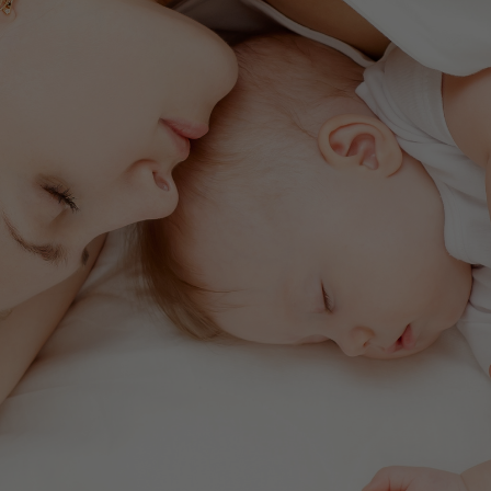
mag dies als
selbstverständlich
gelten, dennoch kommen
jedes Jahr circa
13.000 Kinder mit
alkoholbedingten
Schäden auf die Welt.
Wir alle - nicht nur
zukünftige Väter
-
können sie dabei