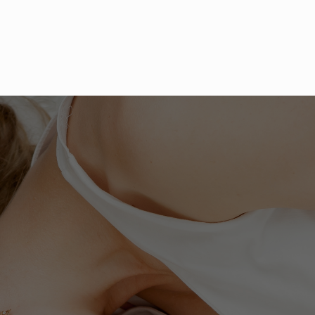
Jahren Schwanger? Null Promille!
JETZT DIE BEITRÄGE LESEN!
Werdende Mütter sollen
während ihrer
Schwangerschaft
komplett auf Alkohol
verzichten. Für viele