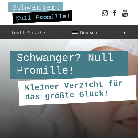
Instagram
Faceboo
YouT
Schwanger? Null Promille!
Leichte Sprache
Deutsch
INFORMATIONEN FÜR SCHWANGERE, WERDENDE MÜTTER UND ALLE, DIE SIE IN DER SCHWANGERSCHAFT BEGLEITEN
Schwanger? Null
Promille!
Kleiner Verzicht für
das größte Glück!