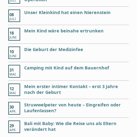
JULI
Unser Kleinkind hat einen Nierenstein
08
JULI
Mein Kind wäre beinahe ertrunken
18
JUNI
Die Geburt der Medizinfee
10
JUNI
Camping mit Kind auf dem Bauernhof
31
MAI
Mein erster intimer Kontakt – erst 3 Jahre
12
nach der Geburt
MAI
Struwwelpeter von heute – Eingreifen oder
30
Laufenlassen?
APR.
Bali mit Baby: Wie die Reise uns als Eltern
29
verändert hat
APR.