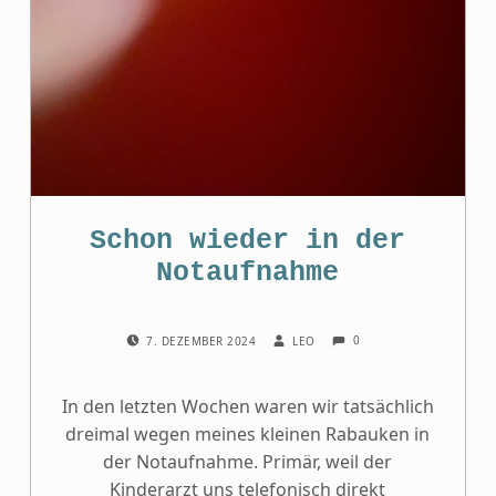
Schon wieder in der
Notaufnahme
COMMENTS:
POSTED ON:
WRITTEN BY:
0
7. DEZEMBER 2024
LEO
In den letzten Wochen waren wir tatsächlich
dreimal wegen meines kleinen Rabauken in
der Notaufnahme. Primär, weil der
Kinderarzt uns telefonisch direkt