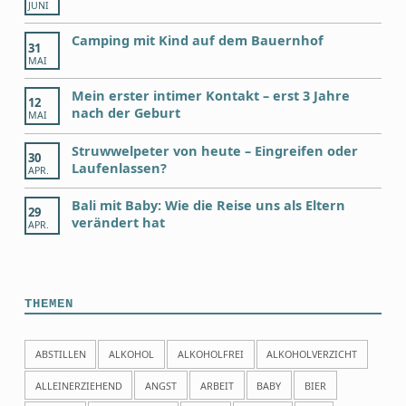
JUNI
Camping mit Kind auf dem Bauernhof
31
MAI
Mein erster intimer Kontakt – erst 3 Jahre
12
nach der Geburt
MAI
Struwwelpeter von heute – Eingreifen oder
30
Laufenlassen?
APR.
Bali mit Baby: Wie die Reise uns als Eltern
29
verändert hat
APR.
THEMEN
ABSTILLEN
ALKOHOL
ALKOHOLFREI
ALKOHOLVERZICHT
ALLEINERZIEHEND
ANGST
ARBEIT
BABY
BIER