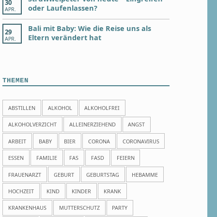
30
oder Laufenlassen?
APR.
Bali mit Baby: Wie die Reise uns als
29
Eltern verändert hat
APR.
THEMEN
ABSTILLEN
ALKOHOL
ALKOHOLFREI
ALKOHOLVERZICHT
ALLEINERZIEHEND
ANGST
ARBEIT
BABY
BIER
CORONA
CORONAVIRUS
ESSEN
FAMILIE
FAS
FASD
FEIERN
FRAUENARZT
GEBURT
GEBURTSTAG
HEBAMME
HOCHZEIT
KIND
KINDER
KRANK
KRANKENHAUS
MUTTERSCHUTZ
PARTY