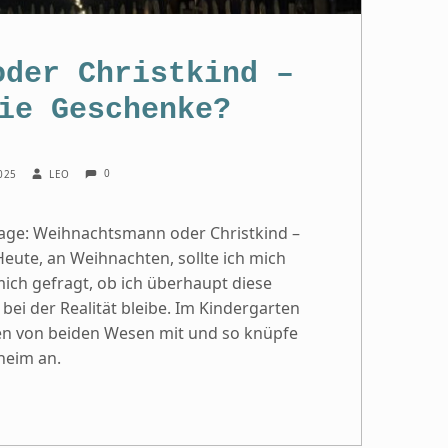
oder Christkind –
ie Geschenke?
COMMENTS:
WRITTEN BY:
0
2025
LEO
 Frage: Weihnachtsmann oder Christkind –
eute, an Weihnachten, sollte ich mich
mich gefragt, ob ich überhaupt diese
ei der Realität bleibe. Im Kindergarten
en von beiden Wesen mit und so knüpfe
heim an.