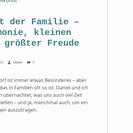
t der Familie –
monie, kleinen
 größter Freude
COMMENTS:
WRITTEN BY:
0
024
SARAH
orf ist immer etwas Besonderes – aber
s in Familien oft so ist. Daniel und ich
n übernachtet, was uns auch viel Zeit
nießen – und ja, manchmal auch, um ein
en auszutragen.