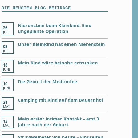
DIE NEUSTEN BLOG BEITRÄGE
Nierenstein beim Kleinkind: Eine
26
ungeplante Operation
JULI
Unser Kleinkind hat einen Nierenstein
08
JULI
Mein Kind wäre beinahe ertrunken
18
JUNI
Die Geburt der Medizinfee
10
JUNI
Camping mit Kind auf dem Bauernhof
31
MAI
Mein erster intimer Kontakt – erst 3
12
Jahre nach der Geburt
MAI
Struwwelpeter von heute – Eingreifen