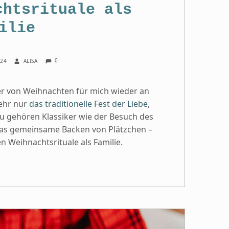
chtsrituale als
ilie
COMMENTS:
WRITTEN BY:
0
024
ALISA
er von Weihnachten für mich wieder an
ehr nur
das traditionelle Fest der Liebe
,
zu gehören Klassiker wie der Besuch des
das gemeinsame Backen von Plätzchen –
 Weihnachtsrituale als Familie.