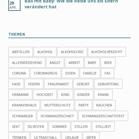
Bali mit Baby: Wie die Reise uns als Eltern
29
verändert hat
APR.
THEMEN
ABSTILLEN
ALKOHOL
ALKOHOLFREI
ALKOHOLVERZICHT
ALLEINERZIEHEND
ANGST
ARBEIT
BABY
BIER
CORONA
CORONAVIRUS
ESSEN
FAMILIE
FAS
FASD
FEIERN
FRAUENARZT
GEBURT
GEBURTSTAG
HEBAMME
HOCHZEIT
KIND
KINDER
KRANK
KRANKENHAUS
MUTTERSCHUTZ
PARTY
RAUCHEN
SCHWANGER
SCHWANGERSCHAFT
SCHWANGERSCHAFTSTEST
SEKT
SILVESTER
SOMMER
STILLEN
STILLZEIT
TRINKEN
ULTRASCHALL
URLAUB
VÄTER