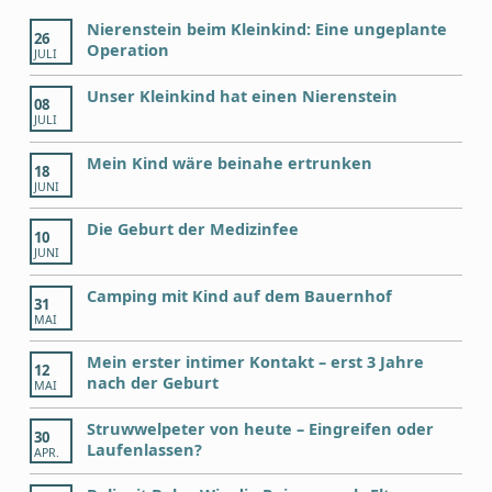
Nierenstein beim Kleinkind: Eine ungeplante
26
Operation
JULI
Unser Kleinkind hat einen Nierenstein
08
JULI
Mein Kind wäre beinahe ertrunken
18
JUNI
Die Geburt der Medizinfee
10
JUNI
Camping mit Kind auf dem Bauernhof
31
MAI
Mein erster intimer Kontakt – erst 3 Jahre
12
nach der Geburt
MAI
Struwwelpeter von heute – Eingreifen oder
30
Laufenlassen?
APR.