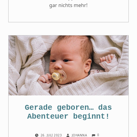
gar nichts mehr!
Gerade geboren… das
Abenteuer beginnt!
COMMENTS:
POSTED ON:
WRITTEN BY:
0
26. JULI 2023
JOHANNA