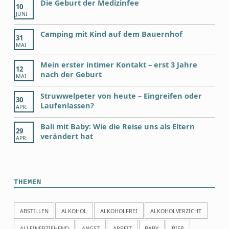
Die Geburt der Medizinfee
10
JUNI
Camping mit Kind auf dem Bauernhof
31
MAI
Mein erster intimer Kontakt – erst 3 Jahre
12
nach der Geburt
MAI
Struwwelpeter von heute – Eingreifen oder
30
Laufenlassen?
APR.
Bali mit Baby: Wie die Reise uns als Eltern
29
verändert hat
APR.
THEMEN
ABSTILLEN
ALKOHOL
ALKOHOLFREI
ALKOHOLVERZICHT
ALLEINERZIEHEND
ANGST
ARBEIT
BABY
BIER