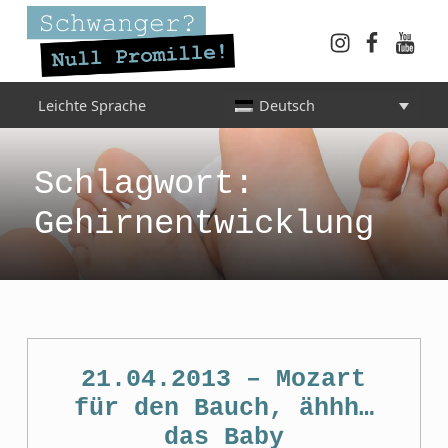
Instagram
Faceboo
YouT
Schwanger? Null Promille!
Leichte Sprache
Deutsch
INFORMATIONEN FÜR SCHWANGERE, WERDENDE MÜTTER UND ALLE, DIE SIE IN DER SCHWANGERSCHAFT BEGLEITEN
Schlagwort:
Gehirnentwicklung
21.04.2013 – Mozart
für den Bauch, ähhh…
das Baby