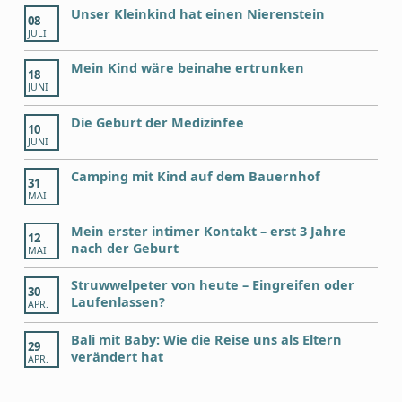
Unser Kleinkind hat einen Nierenstein
08
JULI
Mein Kind wäre beinahe ertrunken
18
JUNI
Die Geburt der Medizinfee
10
JUNI
Camping mit Kind auf dem Bauernhof
31
MAI
Mein erster intimer Kontakt – erst 3 Jahre
12
nach der Geburt
MAI
Struwwelpeter von heute – Eingreifen oder
30
Laufenlassen?
APR.
Bali mit Baby: Wie die Reise uns als Eltern
29
verändert hat
APR.