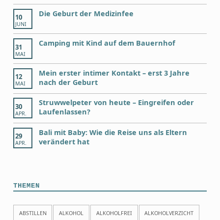
Die Geburt der Medizinfee
10
JUNI
Camping mit Kind auf dem Bauernhof
31
MAI
Mein erster intimer Kontakt – erst 3 Jahre
12
nach der Geburt
MAI
Struwwelpeter von heute – Eingreifen oder
30
Laufenlassen?
APR.
Bali mit Baby: Wie die Reise uns als Eltern
29
verändert hat
APR.
THEMEN
ABSTILLEN
ALKOHOL
ALKOHOLFREI
ALKOHOLVERZICHT