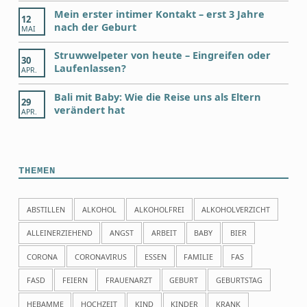
Mein erster intimer Kontakt – erst 3 Jahre
12
nach der Geburt
MAI
Struwwelpeter von heute – Eingreifen oder
30
Laufenlassen?
APR.
Bali mit Baby: Wie die Reise uns als Eltern
29
verändert hat
APR.
THEMEN
ABSTILLEN
ALKOHOL
ALKOHOLFREI
ALKOHOLVERZICHT
ALLEINERZIEHEND
ANGST
ARBEIT
BABY
BIER
CORONA
CORONAVIRUS
ESSEN
FAMILIE
FAS
FASD
FEIERN
FRAUENARZT
GEBURT
GEBURTSTAG
HEBAMME
HOCHZEIT
KIND
KINDER
KRANK