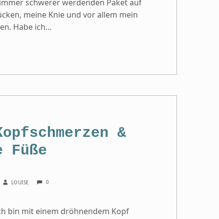
m immer schwerer werdenden Paket auf
ücken, meine Knie und vor allem mein
gen. Habe ich…
Kopfschmerzen &
e Füße
COMMENTS:
WRITTEN BY:
0
LOUISE
 Ich bin mit einem dröhnendem Kopf