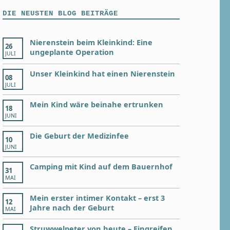
DIE NEUSTEN BLOG BEITRÄGE
Nierenstein beim Kleinkind: Eine
26
ungeplante Operation
JULI
Unser Kleinkind hat einen Nierenstein
08
JULI
Mein Kind wäre beinahe ertrunken
18
JUNI
Die Geburt der Medizinfee
10
JUNI
Camping mit Kind auf dem Bauernhof
31
MAI
Mein erster intimer Kontakt – erst 3
12
Jahre nach der Geburt
MAI
Struwwelpeter von heute – Eingreifen