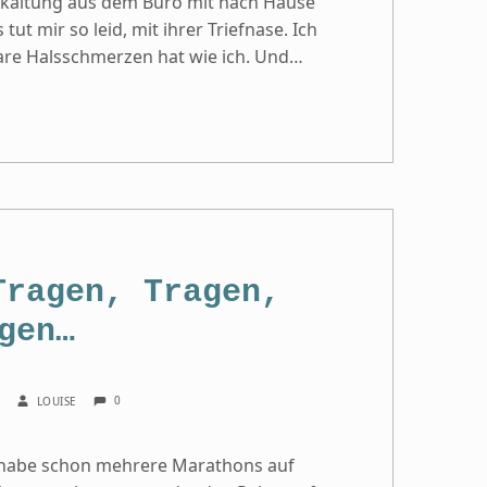
 Erkältung aus dem Büro mit nach Hause
tut mir so leid, mit ihrer Triefnase. Ich
tbare Halsschmerzen hat wie ich. Und…
Tragen, Tragen,
gen…
COMMENTS:
WRITTEN BY:
0
3
LOUISE
ch habe schon mehrere Marathons auf