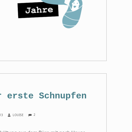
r erste Schnupfen
COMMENTS:
WRITTEN BY:
2
013
LOUISE