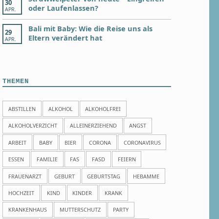
30
oder Laufenlassen?
APR.
Bali mit Baby: Wie die Reise uns als
29
Eltern verändert hat
APR.
THEMEN
ABSTILLEN
ALKOHOL
ALKOHOLFREI
ALKOHOLVERZICHT
ALLEINERZIEHEND
ANGST
ARBEIT
BABY
BIER
CORONA
CORONAVIRUS
ESSEN
FAMILIE
FAS
FASD
FEIERN
FRAUENARZT
GEBURT
GEBURTSTAG
HEBAMME
HOCHZEIT
KIND
KINDER
KRANK
KRANKENHAUS
MUTTERSCHUTZ
PARTY