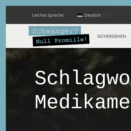
Leichte Sprache
Deutsch
Schwanger? Null Promille!
SICHERGEHEN
INFORMATIONEN FÜR SCHWANGERE, WERDENDE MÜTTER UND ALLE, DIE SIE IN DER SCHWANGERSCHAFT BEGLEITEN
Schlagwo
Medikame