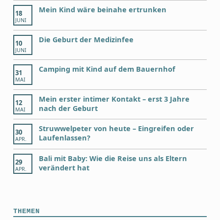
Mein Kind wäre beinahe ertrunken
18
JUNI
Die Geburt der Medizinfee
10
JUNI
Camping mit Kind auf dem Bauernhof
31
MAI
Mein erster intimer Kontakt – erst 3 Jahre
12
nach der Geburt
MAI
Struwwelpeter von heute – Eingreifen oder
30
Laufenlassen?
APR.
Bali mit Baby: Wie die Reise uns als Eltern
29
verändert hat
APR.
THEMEN