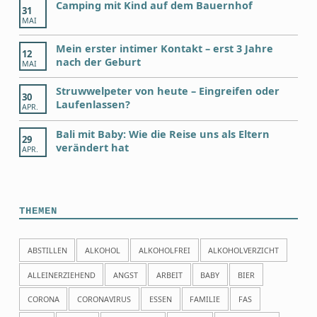
Camping mit Kind auf dem Bauernhof
31
MAI
Mein erster intimer Kontakt – erst 3 Jahre
12
nach der Geburt
MAI
Struwwelpeter von heute – Eingreifen oder
30
Laufenlassen?
APR.
Bali mit Baby: Wie die Reise uns als Eltern
29
verändert hat
APR.
THEMEN
ABSTILLEN
ALKOHOL
ALKOHOLFREI
ALKOHOLVERZICHT
ALLEINERZIEHEND
ANGST
ARBEIT
BABY
BIER
CORONA
CORONAVIRUS
ESSEN
FAMILIE
FAS