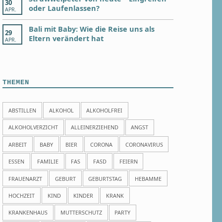
30
oder Laufenlassen?
APR.
Bali mit Baby: Wie die Reise uns als
29
Eltern verändert hat
APR.
THEMEN
ABSTILLEN
ALKOHOL
ALKOHOLFREI
ALKOHOLVERZICHT
ALLEINERZIEHEND
ANGST
ARBEIT
BABY
BIER
CORONA
CORONAVIRUS
ESSEN
FAMILIE
FAS
FASD
FEIERN
FRAUENARZT
GEBURT
GEBURTSTAG
HEBAMME
HOCHZEIT
KIND
KINDER
KRANK
KRANKENHAUS
MUTTERSCHUTZ
PARTY