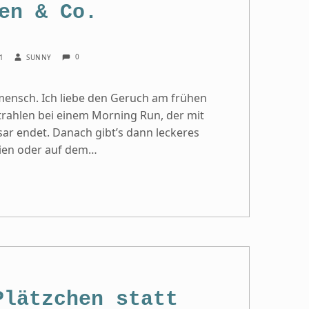
en & Co.
COMMENTS:
WRITTEN BY:
0
21
SUNNY
rmensch. Ich liebe den Geruch am frühen
rahlen bei einem Morning Run, der mit
sar endet. Danach gibt’s dann leckeres
eien oder auf dem…
Plätzchen statt