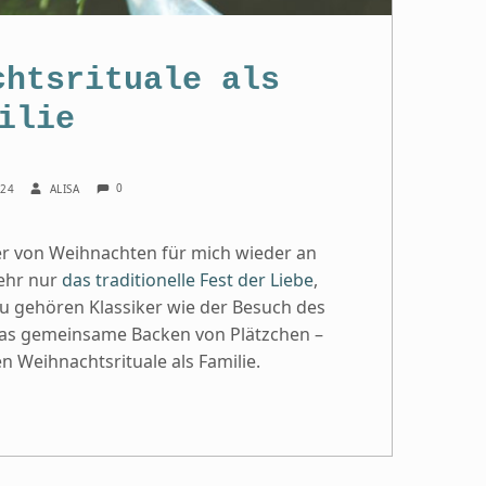
chtsrituale als
ilie
COMMENTS:
WRITTEN BY:
0
024
ALISA
er von Weihnachten für mich wieder an
ehr nur
das traditionelle Fest der Liebe
,
zu gehören Klassiker wie der Besuch des
das gemeinsame Backen von Plätzchen –
 Weihnachtsrituale als Familie.