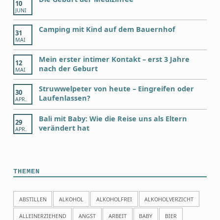
10
JUNI
Camping mit Kind auf dem Bauernhof
31
MAI
Mein erster intimer Kontakt – erst 3 Jahre
12
nach der Geburt
MAI
Struwwelpeter von heute – Eingreifen oder
30
Laufenlassen?
APR.
Bali mit Baby: Wie die Reise uns als Eltern
29
verändert hat
APR.
THEMEN
ABSTILLEN
ALKOHOL
ALKOHOLFREI
ALKOHOLVERZICHT
ALLEINERZIEHEND
ANGST
ARBEIT
BABY
BIER