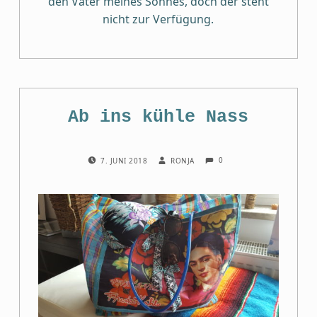
den Vater meines Sohnes, doch der steht
nicht zur Verfügung.
Ab ins kühle Nass
COMMENTS:
POSTED ON:
WRITTEN BY:
0
7. JUNI 2018
RONJA