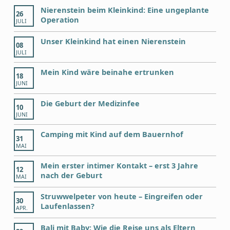
Nierenstein beim Kleinkind: Eine ungeplante
26
Operation
JULI
Unser Kleinkind hat einen Nierenstein
08
JULI
Mein Kind wäre beinahe ertrunken
18
JUNI
Die Geburt der Medizinfee
10
JUNI
Camping mit Kind auf dem Bauernhof
31
MAI
Mein erster intimer Kontakt – erst 3 Jahre
12
nach der Geburt
MAI
Struwwelpeter von heute – Eingreifen oder
30
Laufenlassen?
APR.
Bali mit Baby: Wie die Reise uns als Eltern