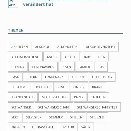
29
verändert hat
APR.
THEMEN
ABSTILLEN
ALKOHOL
ALKOHOLFREI
ALKOHOLVERZICHT
ALLEINERZIEHEND
ANGST
ARBEIT
BABY
BIER
CORONA
CORONAVIRUS
ESSEN
FAMILIE
FAS
FASD
FEIERN
FRAUENARZT
GEBURT
GEBURTSTAG
HEBAMME
HOCHZEIT
KIND
KINDER
KRANK
KRANKENHAUS
MUTTERSCHUTZ
PARTY
RAUCHEN
SCHWANGER
SCHWANGERSCHAFT
SCHWANGERSCHAFTSTEST
SEKT
SILVESTER
SOMMER
STILLEN
STILLZEIT
TRINKEN
ULTRASCHALL
URLAUB
VÄTER