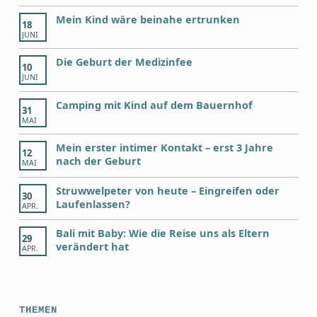
Mein Kind wäre beinahe ertrunken
18
JUNI
Die Geburt der Medizinfee
10
JUNI
Camping mit Kind auf dem Bauernhof
31
MAI
Mein erster intimer Kontakt – erst 3 Jahre
12
nach der Geburt
MAI
Struwwelpeter von heute – Eingreifen oder
30
Laufenlassen?
APR.
Bali mit Baby: Wie die Reise uns als Eltern
29
verändert hat
APR.
THEMEN