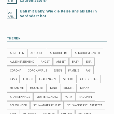
Laufenlassen?
APR.
Bali mit Baby: Wie die Reise uns als Eltern
29
verändert hat
APR.
THEMEN
ABSTILLEN
ALKOHOL
ALKOHOLFREI
ALKOHOLVERZICHT
ALLEINERZIEHEND
ANGST
ARBEIT
BABY
BIER
CORONA
CORONAVIRUS
ESSEN
FAMILIE
FAS
FASD
FEIERN
FRAUENARZT
GEBURT
GEBURTSTAG
HEBAMME
HOCHZEIT
KIND
KINDER
KRANK
KRANKENHAUS
MUTTERSCHUTZ
PARTY
RAUCHEN
SCHWANGER
SCHWANGERSCHAFT
SCHWANGERSCHAFTSTEST