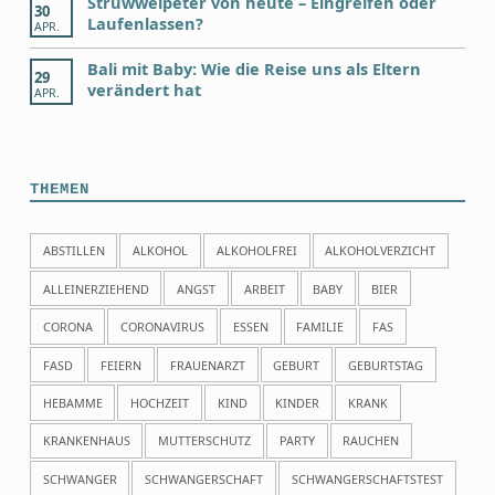
Struwwelpeter von heute – Eingreifen oder
30
Laufenlassen?
APR.
Bali mit Baby: Wie die Reise uns als Eltern
29
verändert hat
APR.
THEMEN
ABSTILLEN
ALKOHOL
ALKOHOLFREI
ALKOHOLVERZICHT
ALLEINERZIEHEND
ANGST
ARBEIT
BABY
BIER
CORONA
CORONAVIRUS
ESSEN
FAMILIE
FAS
FASD
FEIERN
FRAUENARZT
GEBURT
GEBURTSTAG
HEBAMME
HOCHZEIT
KIND
KINDER
KRANK
KRANKENHAUS
MUTTERSCHUTZ
PARTY
RAUCHEN
SCHWANGER
SCHWANGERSCHAFT
SCHWANGERSCHAFTSTEST