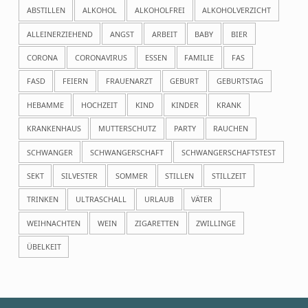
ABSTILLEN
ALKOHOL
ALKOHOLFREI
ALKOHOLVERZICHT
ALLEINERZIEHEND
ANGST
ARBEIT
BABY
BIER
CORONA
CORONAVIRUS
ESSEN
FAMILIE
FAS
FASD
FEIERN
FRAUENARZT
GEBURT
GEBURTSTAG
HEBAMME
HOCHZEIT
KIND
KINDER
KRANK
KRANKENHAUS
MUTTERSCHUTZ
PARTY
RAUCHEN
SCHWANGER
SCHWANGERSCHAFT
SCHWANGERSCHAFTSTEST
SEKT
SILVESTER
SOMMER
STILLEN
STILLZEIT
TRINKEN
ULTRASCHALL
URLAUB
VÄTER
WEIHNACHTEN
WEIN
ZIGARETTEN
ZWILLINGE
ÜBELKEIT