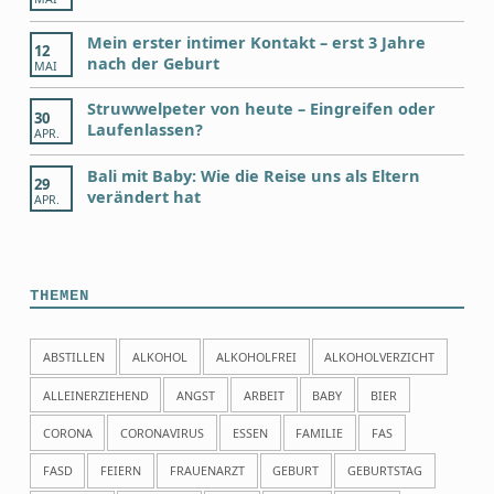
Mein erster intimer Kontakt – erst 3 Jahre
12
nach der Geburt
MAI
Struwwelpeter von heute – Eingreifen oder
30
Laufenlassen?
APR.
Bali mit Baby: Wie die Reise uns als Eltern
29
verändert hat
APR.
THEMEN
ABSTILLEN
ALKOHOL
ALKOHOLFREI
ALKOHOLVERZICHT
ALLEINERZIEHEND
ANGST
ARBEIT
BABY
BIER
CORONA
CORONAVIRUS
ESSEN
FAMILIE
FAS
FASD
FEIERN
FRAUENARZT
GEBURT
GEBURTSTAG