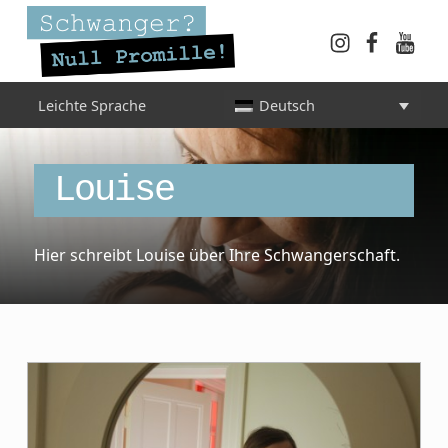
Instagram
Faceboo
YouT
Schwanger? Null Promille!
Leichte Sprache
Deutsch
INFORMATIONEN FÜR SCHWANGERE, WERDENDE MÜTTER UND ALLE, DIE SIE IN DER SCHWANGERSCHAFT BEGLEITEN
Category:
Louise
Hier schreibt Louise über Ihre Schwangerschaft.