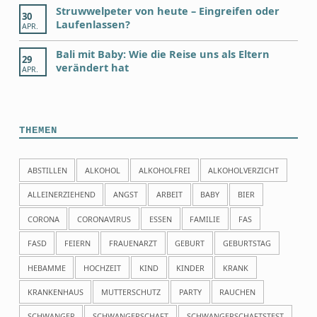
Struwwelpeter von heute – Eingreifen oder
30
Laufenlassen?
APR.
Bali mit Baby: Wie die Reise uns als Eltern
29
verändert hat
APR.
THEMEN
ABSTILLEN
ALKOHOL
ALKOHOLFREI
ALKOHOLVERZICHT
ALLEINERZIEHEND
ANGST
ARBEIT
BABY
BIER
CORONA
CORONAVIRUS
ESSEN
FAMILIE
FAS
FASD
FEIERN
FRAUENARZT
GEBURT
GEBURTSTAG
HEBAMME
HOCHZEIT
KIND
KINDER
KRANK
KRANKENHAUS
MUTTERSCHUTZ
PARTY
RAUCHEN
SCHWANGER
SCHWANGERSCHAFT
SCHWANGERSCHAFTSTEST