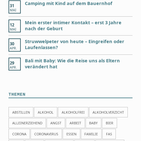
Camping mit Kind auf dem Bauernhof
31
MAI
Mein erster intimer Kontakt – erst 3 Jahre
12
nach der Geburt
MAI
Struwwelpeter von heute – Eingreifen oder
30
Laufenlassen?
APR.
Bali mit Baby: Wie die Reise uns als Eltern
29
verändert hat
APR.
THEMEN
ABSTILLEN
ALKOHOL
ALKOHOLFREI
ALKOHOLVERZICHT
ALLEINERZIEHEND
ANGST
ARBEIT
BABY
BIER
CORONA
CORONAVIRUS
ESSEN
FAMILIE
FAS