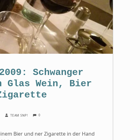
2009: Schwanger
n Glas Wein, Bier
Zigarette
COMMENTS:
WRITTEN BY:
0
2
TEAM SNP!
inem Bier und ner Zigarette in der Hand