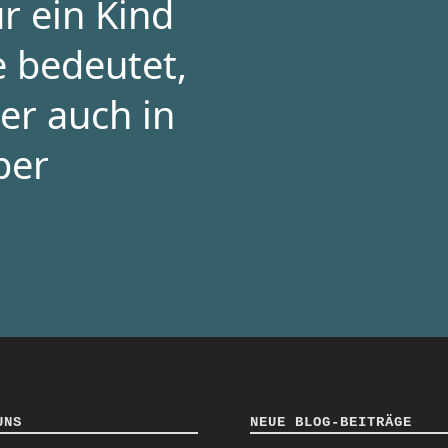
r ein Kind
e bedeutet,
er auch in
per
UNS
NEUE BLOG-BEITRÄGE