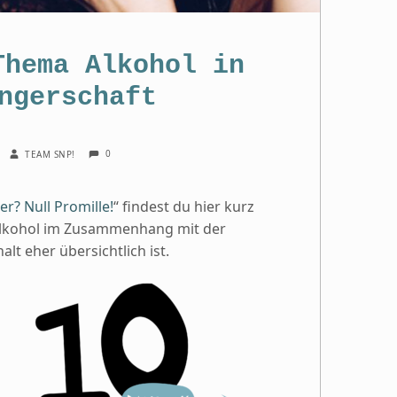
he­ma Alko­hol in
nger­schaft
COMMENTS:
WRITTEN BY:
0
TEAM SNP!
r? Null Promille!
“ findest du hier kurz
Alkohol im Zusammenhang mit der
t eher übersichtlich ist.