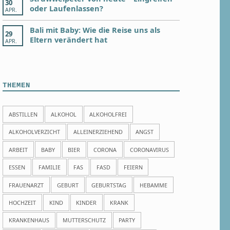
30
oder Laufenlassen?
APR.
Bali mit Baby: Wie die Reise uns als
29
Eltern verändert hat
APR.
THEMEN
ABSTILLEN
ALKOHOL
ALKOHOLFREI
ALKOHOLVERZICHT
ALLEINERZIEHEND
ANGST
ARBEIT
BABY
BIER
CORONA
CORONAVIRUS
ESSEN
FAMILIE
FAS
FASD
FEIERN
FRAUENARZT
GEBURT
GEBURTSTAG
HEBAMME
HOCHZEIT
KIND
KINDER
KRANK
KRANKENHAUS
MUTTERSCHUTZ
PARTY