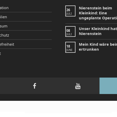
ation
Nierenstein beim
26
Kleinkind: Eine
JULI
lien
ungeplante Operat
ssum
Unser Kleinkind ha
08
Nierenstein
JULI
chutz
efreiheit
Mein Kind wäre be
18
ertrunken
JUNI
t
tagram
Facebook
YouTube