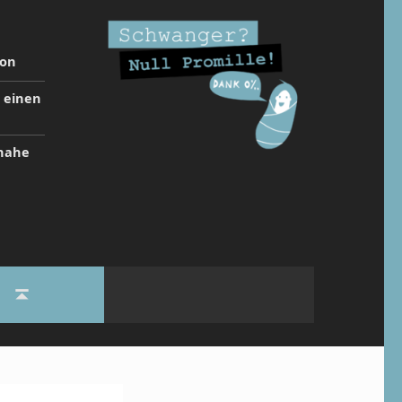
ion
t einen
inahe
Back to top ↑