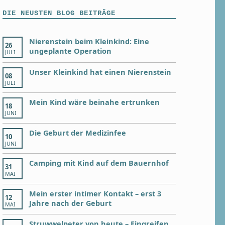
DIE NEUSTEN BLOG BEITRÄGE
Nierenstein beim Kleinkind: Eine
26
ungeplante Operation
JULI
Unser Kleinkind hat einen Nierenstein
08
JULI
Mein Kind wäre beinahe ertrunken
18
JUNI
Die Geburt der Medizinfee
10
JUNI
Camping mit Kind auf dem Bauernhof
31
MAI
Mein erster intimer Kontakt – erst 3
12
Jahre nach der Geburt
MAI
Struwwelpeter von heute – Eingreifen