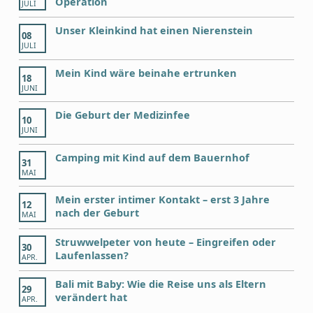
Operation
JULI
Unser Kleinkind hat einen Nierenstein
08
JULI
Mein Kind wäre beinahe ertrunken
18
JUNI
Die Geburt der Medizinfee
10
JUNI
Camping mit Kind auf dem Bauernhof
31
MAI
Mein erster intimer Kontakt – erst 3 Jahre
12
nach der Geburt
MAI
Struwwelpeter von heute – Eingreifen oder
30
Laufenlassen?
APR.
Bali mit Baby: Wie die Reise uns als Eltern
29
verändert hat
APR.