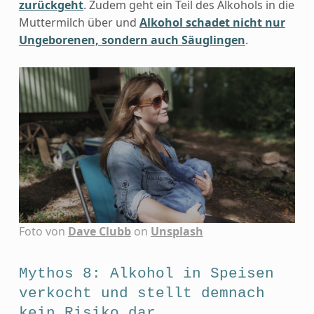
zurückgeht
. Zudem geht ein Teil des Alkohols in die
Muttermilch über und
Alkohol schadet nicht nur
Ungeborenen, sondern auch Säuglingen
.
Foto von
Dave Clubb
on
Unsplash
Mythos 8: Alkohol in Speisen
verkocht und stellt demnach
kein Risiko dar.