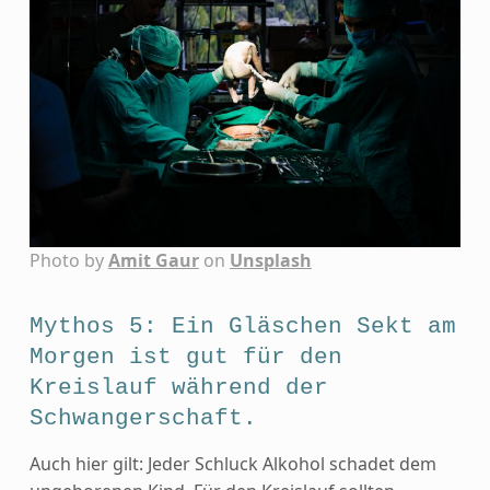
Photo by
Amit Gaur
on
Unsplash
Mythos 5: Ein Gläschen Sekt am
Morgen ist gut für den
Kreislauf während der
Schwangerschaft.
Auch hier gilt: Jeder Schluck Alkohol schadet dem