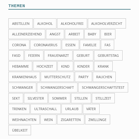
THEMEN
ABSTILLEN
ALKOHOL
ALKOHOLFREI
ALKOHOLVERZICHT
ALLEINERZIEHEND
ANGST
ARBEIT
BABY
BIER
CORONA
CORONAVIRUS
ESSEN
FAMILIE
FAS
FASD
FEIERN
FRAUENARZT
GEBURT
GEBURTSTAG
HEBAMME
HOCHZEIT
KIND
KINDER
KRANK
KRANKENHAUS
MUTTERSCHUTZ
PARTY
RAUCHEN
SCHWANGER
SCHWANGERSCHAFT
SCHWANGERSCHAFTSTEST
SEKT
SILVESTER
SOMMER
STILLEN
STILLZEIT
TRINKEN
ULTRASCHALL
URLAUB
VÄTER
WEIHNACHTEN
WEIN
ZIGARETTEN
ZWILLINGE
ÜBELKEIT