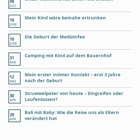
08
JULI
Mein Kind wäre beinahe ertrunken
18
JUNI
Die Geburt der Medizinfee
10
JUNI
Camping mit Kind auf dem Bauernhof
31
MAI
Mein erster intimer Kontakt – erst 3 Jahre
12
nach der Geburt
MAI
Struwwelpeter von heute – Eingreifen oder
30
Laufenlassen?
APR.
Bali mit Baby: Wie die Reise uns als Eltern
29
verändert hat
APR.