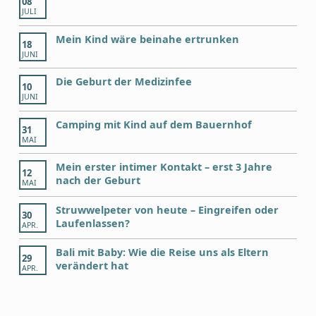
08
JULI
Mein Kind wäre beinahe ertrunken
18
JUNI
Die Geburt der Medizinfee
10
JUNI
Camping mit Kind auf dem Bauernhof
31
MAI
Mein erster intimer Kontakt – erst 3 Jahre
12
nach der Geburt
MAI
Struwwelpeter von heute – Eingreifen oder
30
Laufenlassen?
APR.
Bali mit Baby: Wie die Reise uns als Eltern
29
verändert hat
APR.