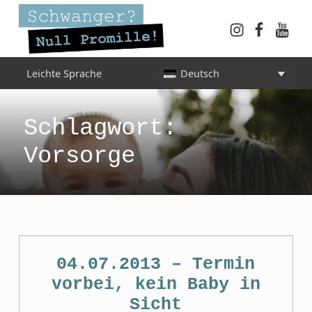
Instagram
Faceboo
YouT
Schwanger? Null Promille!
Leichte Sprache
Deutsch
INFORMATIONEN FÜR SCHWANGERE, WERDENDE MÜTTER UND ALLE, DIE SIE IN DER SCHWANGERSCHAFT BEGLEITEN
Schlagwort:
Vorsorge
04.07.2013 – Termin
vorbei, kein Baby in
Sicht