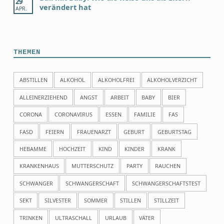
29
verändert hat
APR.
THEMEN
ABSTILLEN
ALKOHOL
ALKOHOLFREI
ALKOHOLVERZICHT
ALLEINERZIEHEND
ANGST
ARBEIT
BABY
BIER
CORONA
CORONAVIRUS
ESSEN
FAMILIE
FAS
FASD
FEIERN
FRAUENARZT
GEBURT
GEBURTSTAG
HEBAMME
HOCHZEIT
KIND
KINDER
KRANK
KRANKENHAUS
MUTTERSCHUTZ
PARTY
RAUCHEN
SCHWANGER
SCHWANGERSCHAFT
SCHWANGERSCHAFTSTEST
SEKT
SILVESTER
SOMMER
STILLEN
STILLZEIT
TRINKEN
ULTRASCHALL
URLAUB
VÄTER