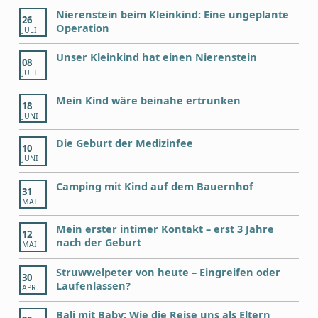
Nierenstein beim Kleinkind: Eine ungeplante
26
Operation
JULI
Unser Kleinkind hat einen Nierenstein
08
JULI
Mein Kind wäre beinahe ertrunken
18
JUNI
Die Geburt der Medizinfee
10
JUNI
Camping mit Kind auf dem Bauernhof
31
MAI
Mein erster intimer Kontakt – erst 3 Jahre
12
nach der Geburt
MAI
Struwwelpeter von heute – Eingreifen oder
30
Laufenlassen?
APR.
Bali mit Baby: Wie die Reise uns als Eltern