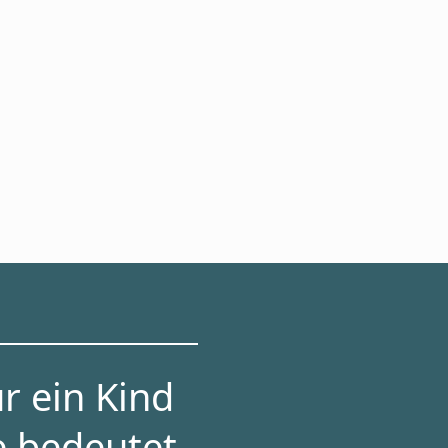
r ein Kind
e bedeutet,