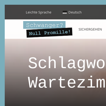
Leichte Sprache
Deutsch
Schwanger? Null Promille!
SICHERGEHEN
INFORMATIONEN FÜR SCHWANGERE, WERDENDE MÜTTER UND ALLE, DIE SIE IN DER SCHWANGERSCHAFT BEGLEITEN
Schlagwo
Wartezim