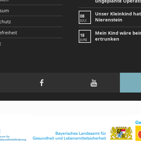
ungeplante Operat
ssum
Unser Kleinkind ha
08
Nierenstein
JULI
chutz
efreiheit
Mein Kind wäre be
18
ertrunken
JUNI
t
tagram
Facebook
YouTube