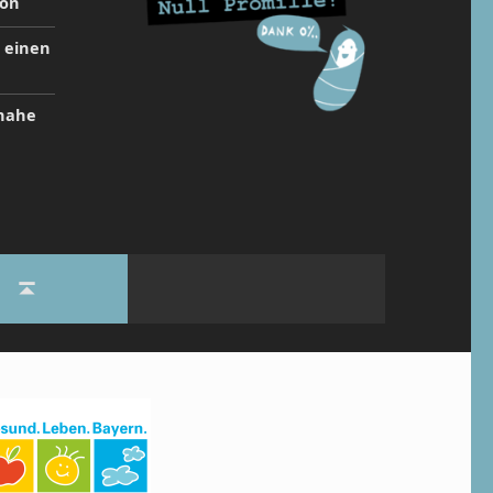
ion
t einen
inahe
Back to top ↑