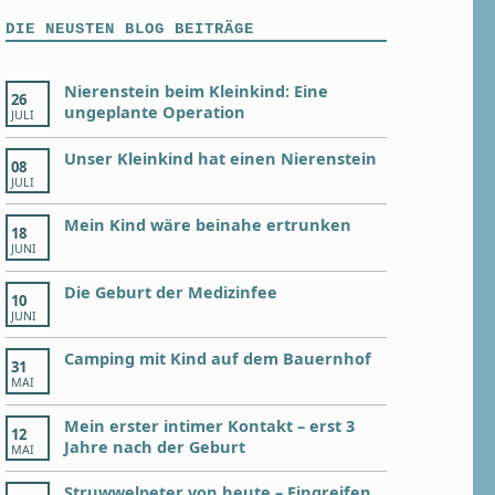
DIE NEUSTEN BLOG BEITRÄGE
Nierenstein beim Kleinkind: Eine
26
ungeplante Operation
JULI
Unser Kleinkind hat einen Nierenstein
08
JULI
Mein Kind wäre beinahe ertrunken
18
JUNI
Die Geburt der Medizinfee
10
JUNI
Camping mit Kind auf dem Bauernhof
31
MAI
Mein erster intimer Kontakt – erst 3
12
Jahre nach der Geburt
MAI
Struwwelpeter von heute – Eingreifen