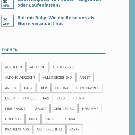
30
oder Laufenlassen?
APR.
Bali mit Baby: Wie die Reise uns als
29
Eltern verändert hat
APR.
THEMEN
ABSTILLEN
ALKOHOL
ALKOHOLFREI
ALKOHOLVERZICHT
ALLEINERZIEHEND
ANGST
ARBEIT
BABY
BIER
CORONA
CORONAVIRUS
ESSEN
FAMILIE
FAS
FASD
FEIERN
FRAUENARZT
GEBURT
GEBURTSTAG
HEBAMME
HOCHZEIT
KIND
KINDER
KRANK
KRANKENHAUS
MUTTERSCHUTZ
PARTY