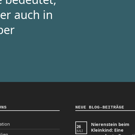
er auch in
per
UNS
NEUE BLOG-BEITRÄGE
ation
Nierenstein beim
26
Kleinkind: Eine
JULI
lien