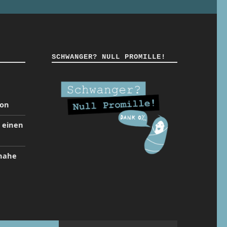
SCHWANGER? NULL PROMILLE!
ion
t einen
inahe
Back to top ↑