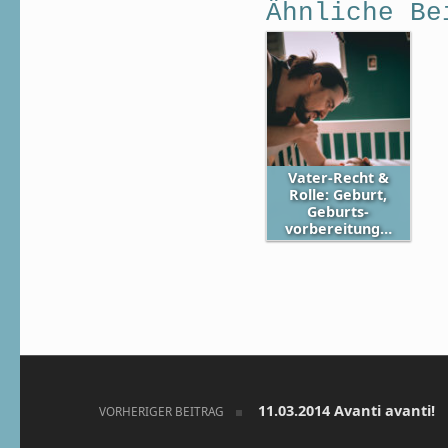
Ähnliche Be
Vater-Recht &
Rolle: Geburt,
Geburts­
vorbereitung…
Skip back to main navigation
Beitragsnavigation
11.03.2014 Avanti avanti!
VORHERIGER BEITRAG