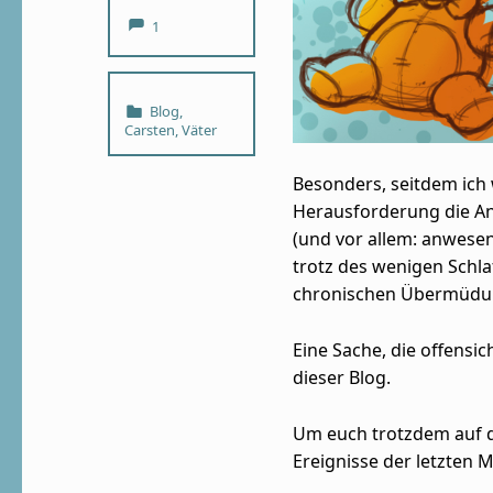
Comments:
1
Categorized in:
Blog
,
Carsten
,
Väter
Besonders, seitdem ich w
Herausforderung
die A
(und vor allem: anwesen
trotz des wenigen Schl
chronischen Übermüdung
Eine Sache, die offensic
dieser Blog.
Um euch trotzdem auf d
Ereignisse der letzten