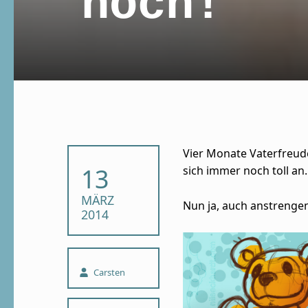
hoch!
Vier Monate Vaterfreude
POSTED ON:
13
sich immer noch toll an.
MÄRZ
Nun ja, auch anstrenge
2014
Written by:
Carsten