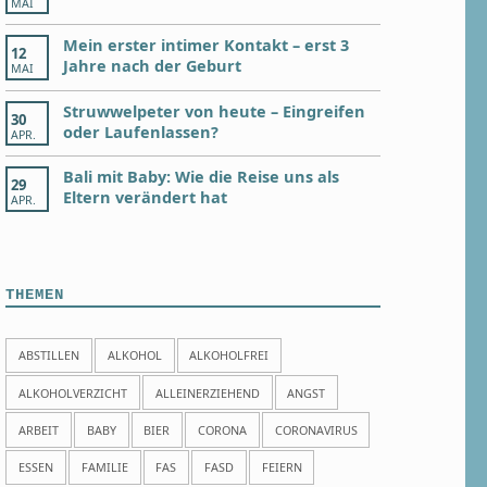
MAI
Mein erster intimer Kontakt – erst 3
12
Jahre nach der Geburt
MAI
Struwwelpeter von heute – Eingreifen
30
oder Laufenlassen?
APR.
Bali mit Baby: Wie die Reise uns als
29
Eltern verändert hat
APR.
THEMEN
ABSTILLEN
ALKOHOL
ALKOHOLFREI
ALKOHOLVERZICHT
ALLEINERZIEHEND
ANGST
ARBEIT
BABY
BIER
CORONA
CORONAVIRUS
ESSEN
FAMILIE
FAS
FASD
FEIERN