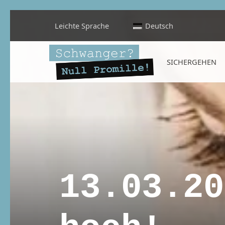
Leichte Sprache
Deutsch
Schwanger? Null Promille!
SICHERGEHEN
INFORMATIONEN FÜR SCHWANGERE, WERDENDE MÜTTER UND ALLE, DIE SIE IN DER SCHWANGERSCHAFT BEGLEITEN
13.03.20