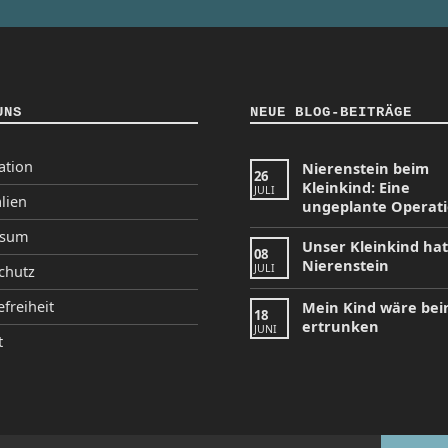
UNS
NEUE BLOG-BEITRÄGE
ation
Nierenstein beim
26
Kleinkind: Eine
JULI
lien
ungeplante Operat
ssum
Unser Kleinkind ha
08
Nierenstein
JULI
chutz
efreiheit
Mein Kind wäre be
18
ertrunken
JUNI
t
tagram
Facebook
YouTube