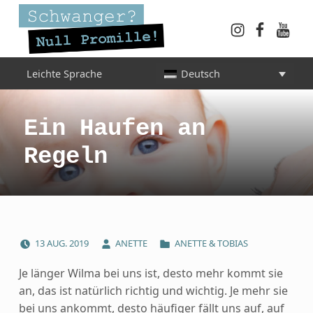
Instagram
Faceboo
YouT
Schwanger? Null Promille!
Leichte Sprache
Deutsch
INFORMATIONEN FÜR SCHWANGERE, WERDENDE MÜTTER UND ALLE, DIE SIE IN DER SCHWANGERSCHAFT BEGLEITEN
Ein Haufen an
Regeln
POSTED ON:
WRITTEN BY:
CATEGORIZED IN:
13
AUG.
2019
ANETTE
ANETTE & TOBIAS
Je länger Wilma bei uns ist, desto mehr kommt sie
an, das ist natürlich richtig und wichtig. Je mehr sie
bei uns ankommt, desto häufiger fällt uns auf, auf