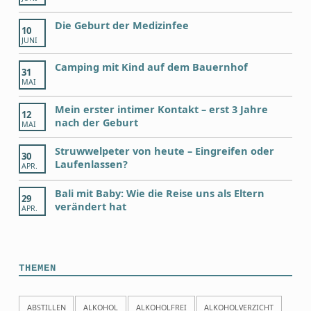
Die Geburt der Medizinfee
10
JUNI
Camping mit Kind auf dem Bauernhof
31
MAI
Mein erster intimer Kontakt – erst 3 Jahre
12
nach der Geburt
MAI
Struwwelpeter von heute – Eingreifen oder
30
Laufenlassen?
APR.
Bali mit Baby: Wie die Reise uns als Eltern
29
verändert hat
APR.
THEMEN
ABSTILLEN
ALKOHOL
ALKOHOLFREI
ALKOHOLVERZICHT