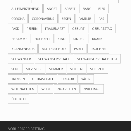
ALLEINERZIEHEND
ANGST
ARBEIT
BABY
BIER
CORONA
CORONAVIRUS
ESSEN
FAMILIE
FAS
FASD
FEIERN
FRAUENARZT
GEBURT
GEBURTSTAG
HEBAMME
HOCHZEIT
KIND
KINDER
KRANK
KRANKENHAUS
MUTTERSCHUTZ
PARTY
RAUCHEN
SCHWANGER
SCHWANGERSCHAFT
SCHWANGERSCHAFTSTEST
SEKT
SILVESTER
SOMMER
STILLEN
STILLZEIT
TRINKEN
ULTRASCHALL
URLAUB
VÄTER
WEIHNACHTEN
WEIN
ZIGARETTEN
ZWILLINGE
ÜBELKEIT
Beitragsnavigation
VORHERIGER BEITRAG