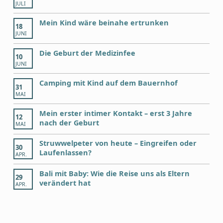
JULI
Mein Kind wäre beinahe ertrunken
18
JUNI
Die Geburt der Medizinfee
10
JUNI
Camping mit Kind auf dem Bauernhof
31
MAI
Mein erster intimer Kontakt – erst 3 Jahre
12
nach der Geburt
MAI
Struwwelpeter von heute – Eingreifen oder
30
Laufenlassen?
APR.
Bali mit Baby: Wie die Reise uns als Eltern
29
verändert hat
APR.