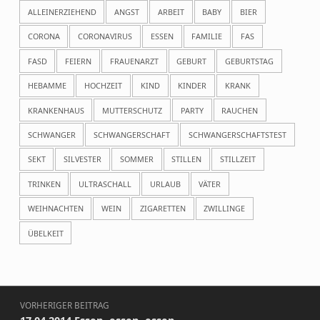
ALLEINERZIEHEND
ANGST
ARBEIT
BABY
BIER
CORONA
CORONAVIRUS
ESSEN
FAMILIE
FAS
FASD
FEIERN
FRAUENARZT
GEBURT
GEBURTSTAG
HEBAMME
HOCHZEIT
KIND
KINDER
KRANK
KRANKENHAUS
MUTTERSCHUTZ
PARTY
RAUCHEN
SCHWANGER
SCHWANGERSCHAFT
SCHWANGERSCHAFTSTEST
SEKT
SILVESTER
SOMMER
STILLEN
STILLZEIT
TRINKEN
ULTRASCHALL
URLAUB
VÄTER
WEIHNACHTEN
WEIN
ZIGARETTEN
ZWILLINGE
ÜBELKEIT
Beitragsnavigation
VORHERIGER BEITRAG