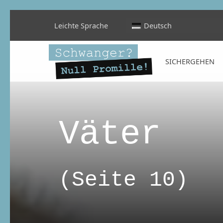
Leichte Sprache
Deutsch
Schwanger? Null Promille!
SICHERGEHEN
INFORMATIONEN FÜR SCHWANGERE, WERDENDE MÜTTER UND ALLE, DIE SIE IN DER SCHWANGERSCHAFT BEGLEITEN
Category
Väter
(Seite 10)