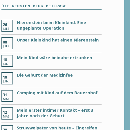
DIE NEUSTEN BLOG BEITRÄGE
Nierenstein beim Kleinkind: Eine
26
ungeplante Operation
JULI
Unser Kleinkind hat einen Nierenstein
08
JULI
Mein Kind wäre beinahe ertrunken
18
JUNI
Die Geburt der Medizinfee
10
JUNI
Camping mit Kind auf dem Bauernhof
31
MAI
Mein erster intimer Kontakt – erst 3
12
Jahre nach der Geburt
MAI
Struwwelpeter von heute – Eingreifen
30