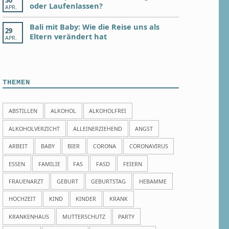
oder Laufenlassen?
APR.
Bali mit Baby: Wie die Reise uns als
29
Eltern verändert hat
APR.
THEMEN
ABSTILLEN
ALKOHOL
ALKOHOLFREI
ALKOHOLVERZICHT
ALLEINERZIEHEND
ANGST
ARBEIT
BABY
BIER
CORONA
CORONAVIRUS
ESSEN
FAMILIE
FAS
FASD
FEIERN
FRAUENARZT
GEBURT
GEBURTSTAG
HEBAMME
HOCHZEIT
KIND
KINDER
KRANK
KRANKENHAUS
MUTTERSCHUTZ
PARTY