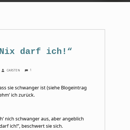
Nix darf ich!“
COMMENTS:
WRITTEN BY:
1
CARSTEN
ss sie schwanger ist (siehe Blogeintrag
ehm‘ ich zurück.
eh‘ nich schwanger aus, aber angeblich
arf ich!“, beschwert sie sich.