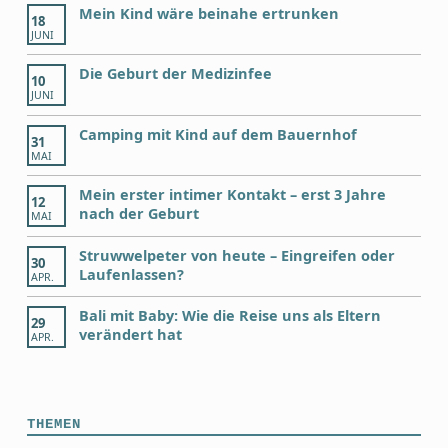
Mein Kind wäre beinahe ertrunken
18
JUNI
Die Geburt der Medizinfee
10
JUNI
Camping mit Kind auf dem Bauernhof
31
MAI
Mein erster intimer Kontakt – erst 3 Jahre
12
nach der Geburt
MAI
Struwwelpeter von heute – Eingreifen oder
30
Laufenlassen?
APR.
Bali mit Baby: Wie die Reise uns als Eltern
29
verändert hat
APR.
THEMEN