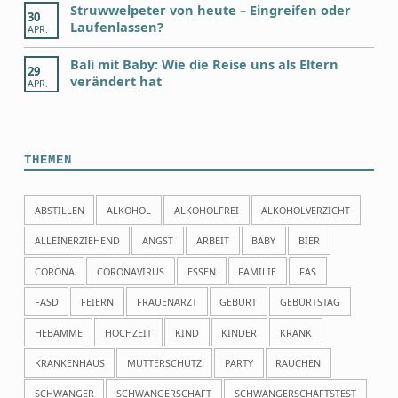
Struwwelpeter von heute – Eingreifen oder
30
Laufenlassen?
APR.
Bali mit Baby: Wie die Reise uns als Eltern
29
verändert hat
APR.
THEMEN
ABSTILLEN
ALKOHOL
ALKOHOLFREI
ALKOHOLVERZICHT
ALLEINERZIEHEND
ANGST
ARBEIT
BABY
BIER
CORONA
CORONAVIRUS
ESSEN
FAMILIE
FAS
FASD
FEIERN
FRAUENARZT
GEBURT
GEBURTSTAG
HEBAMME
HOCHZEIT
KIND
KINDER
KRANK
KRANKENHAUS
MUTTERSCHUTZ
PARTY
RAUCHEN
SCHWANGER
SCHWANGERSCHAFT
SCHWANGERSCHAFTSTEST