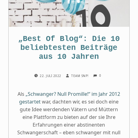
„Best Of Blog“: Die 10
be­lieb­tes­ten Bei­träge
aus 10 Jahren
COMMENTS:
POSTED ON:
WRITTEN BY:
0
22. JULI 2022
TEAM SNP!
Als
„Schwanger? Null Promille!“ im Jahr 2012
gestartet
war, dachten wir, es sei doch eine
gute Idee werdenden Vätern und Müttern
eine Plattform zu bieten auf der sie Ihre
Erfahrungen einer abstinenten
Schwangerschaft – eben schwanger mit null