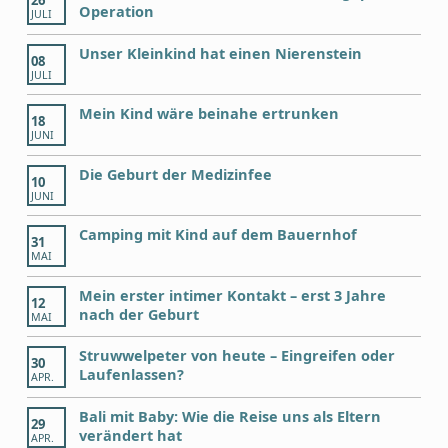
26
Operation
JULI
Unser Kleinkind hat einen Nierenstein
08
JULI
Mein Kind wäre beinahe ertrunken
18
JUNI
Die Geburt der Medizinfee
10
JUNI
Camping mit Kind auf dem Bauernhof
31
MAI
Mein erster intimer Kontakt – erst 3 Jahre
12
nach der Geburt
MAI
Struwwelpeter von heute – Eingreifen oder
30
Laufenlassen?
APR.
Bali mit Baby: Wie die Reise uns als Eltern
29
verändert hat
APR.