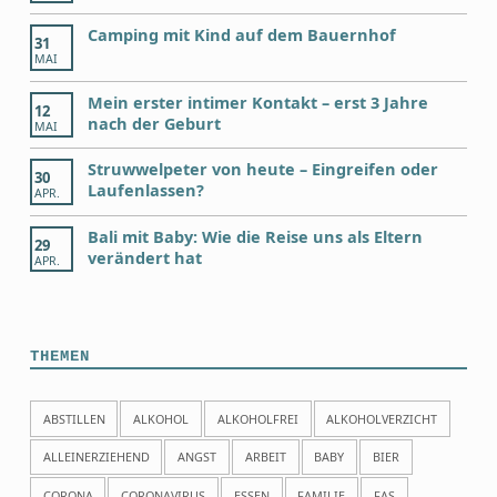
Camping mit Kind auf dem Bauernhof
31
MAI
Mein erster intimer Kontakt – erst 3 Jahre
12
nach der Geburt
MAI
Struwwelpeter von heute – Eingreifen oder
30
Laufenlassen?
APR.
Bali mit Baby: Wie die Reise uns als Eltern
29
verändert hat
APR.
THEMEN
ABSTILLEN
ALKOHOL
ALKOHOLFREI
ALKOHOLVERZICHT
ALLEINERZIEHEND
ANGST
ARBEIT
BABY
BIER
CORONA
CORONAVIRUS
ESSEN
FAMILIE
FAS