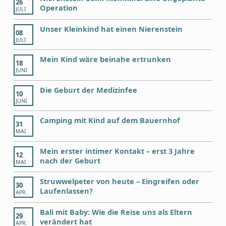
26
Operation
JULI
Unser Kleinkind hat einen Nierenstein
08
JULI
Mein Kind wäre beinahe ertrunken
18
JUNI
Die Geburt der Medizinfee
10
JUNI
Camping mit Kind auf dem Bauernhof
31
MAI
Mein erster intimer Kontakt – erst 3 Jahre
12
nach der Geburt
MAI
Struwwelpeter von heute – Eingreifen oder
30
Laufenlassen?
APR.
Bali mit Baby: Wie die Reise uns als Eltern
29
verändert hat
APR.