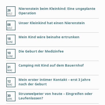
Nierenstein beim Kleinkind: Eine ungeplante
26
Operation
JULI
Unser Kleinkind hat einen Nierenstein
08
JULI
Mein Kind wäre beinahe ertrunken
18
JUNI
Die Geburt der Medizinfee
10
JUNI
Camping mit Kind auf dem Bauernhof
31
MAI
Mein erster intimer Kontakt – erst 3 Jahre
12
nach der Geburt
MAI
Struwwelpeter von heute – Eingreifen oder
30
Laufenlassen?
APR.