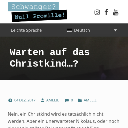
Instagram
Faceboo
YouT
Schwanger? Null Promille!
Leichte Sprache
Deutsch
INFORMATIONEN FÜR SCHWANGERE, WERDENDE MÜTTER UND ALLE, DIE SIE IN DER SCHWANGERSCHAFT BEGLEITEN
Warten auf das
Christkind…?
COMMENTS:
POSTED ON:
WRITTEN BY:
CATEGORIZED IN:
04
DEZ.
2017
AMELIE
0
AMELIE
Nein, ein Christkind wird es tatsächlich nicht
werden. Aber ein unerwarteter Nikolaus, oder noch