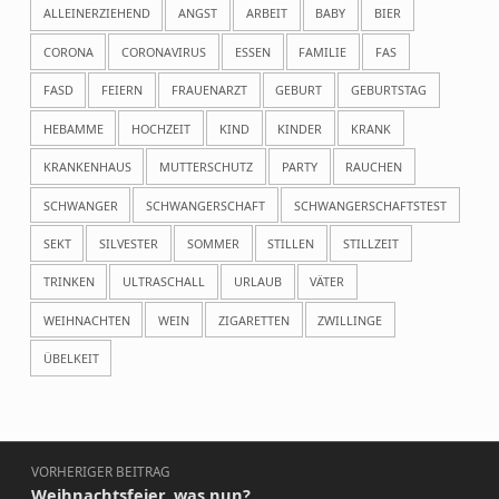
ALLEINERZIEHEND
ANGST
ARBEIT
BABY
BIER
CORONA
CORONAVIRUS
ESSEN
FAMILIE
FAS
FASD
FEIERN
FRAUENARZT
GEBURT
GEBURTSTAG
HEBAMME
HOCHZEIT
KIND
KINDER
KRANK
KRANKENHAUS
MUTTERSCHUTZ
PARTY
RAUCHEN
SCHWANGER
SCHWANGERSCHAFT
SCHWANGERSCHAFTSTEST
SEKT
SILVESTER
SOMMER
STILLEN
STILLZEIT
TRINKEN
ULTRASCHALL
URLAUB
VÄTER
WEIHNACHTEN
WEIN
ZIGARETTEN
ZWILLINGE
ÜBELKEIT
Beitragsnavigation
VORHERIGER BEITRAG
Weihnachtsfeier, was nun?