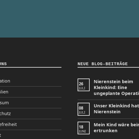
UNS
NEUE BLOG-BEITRÄGE
ation
Nierenstein beim
26
Kleinkind: Eine
JULI
lien
ungeplante Operat
ssum
Unser Kleinkind ha
08
Nierenstein
JULI
chutz
efreiheit
Mein Kind wäre be
18
ertrunken
JUNI
t