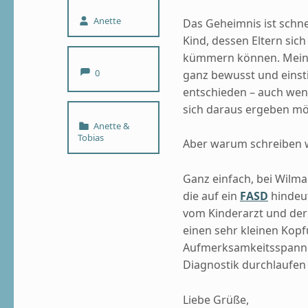
Written by:
Anette
Das Geheimnis ist schnel
Kind, dessen Eltern sic
kümmern können. Mein 
Comments:
0
ganz bewusst und eins
entschieden – auch wenn
sich daraus ergeben mög
Categorized in:
Anette &
Tobias
Aber warum schreiben w
Ganz einfach, bei Wilm
die auf ein
FASD
hindeut
vom Kinderarzt und der
einen sehr kleinen Kop
Aufmerksamkeitsspanne 
Diagnostik durchlaufe
Liebe Grüße,