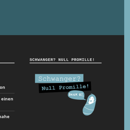
SCHWANGER? NULL PROMILLE!
ion
t einen
inahe