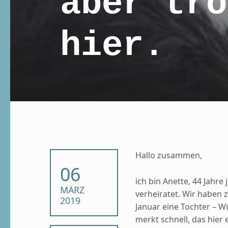
aber tro
hier.
Hallo zusammen,
POSTED ON:
06
ich bin Anette, 44 Jahre 
MÄRZ
verheiratet. Wir haben z
2019
Januar eine Tochter – Wi
merkt schnell, das hier