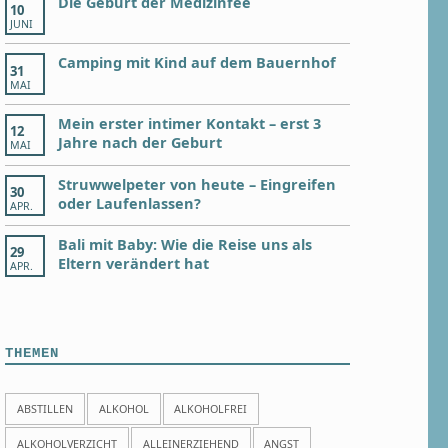
Die Geburt der Medizinfee
10
JUNI
Camping mit Kind auf dem Bauernhof
31
MAI
Mein erster intimer Kontakt – erst 3
12
Jahre nach der Geburt
MAI
Struwwelpeter von heute – Eingreifen
30
oder Laufenlassen?
APR.
Bali mit Baby: Wie die Reise uns als
29
Eltern verändert hat
APR.
THEMEN
ABSTILLEN
ALKOHOL
ALKOHOLFREI
ALKOHOLVERZICHT
ALLEINERZIEHEND
ANGST