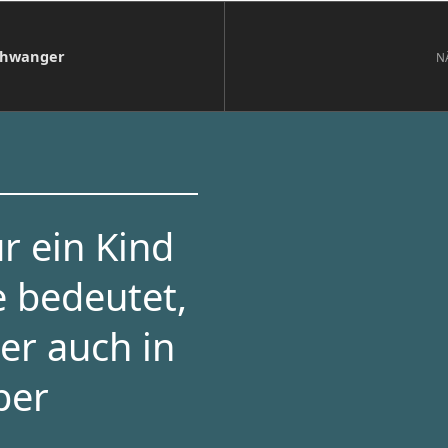
schwanger
N
r ein Kind
e bedeutet,
er auch in
per