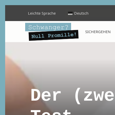
Leichte Sprache
Deutsch
Schwanger? Null Promille!
SICHERGEHEN
INFORMATIONEN FÜR SCHWANGERE, WERDENDE MÜTTER UND ALLE, DIE SIE IN DER SCHWANGERSCHAFT BEGLEITEN
Der (zwe