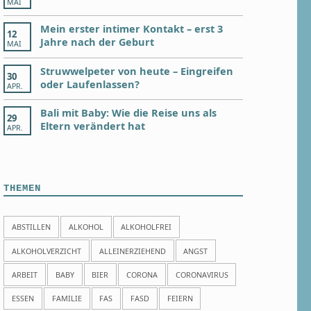
MAI
Mein erster intimer Kontakt – erst 3
12
Jahre nach der Geburt
MAI
Struwwelpeter von heute – Eingreifen
30
oder Laufenlassen?
APR.
Bali mit Baby: Wie die Reise uns als
29
Eltern verändert hat
APR.
THEMEN
ABSTILLEN
ALKOHOL
ALKOHOLFREI
ALKOHOLVERZICHT
ALLEINERZIEHEND
ANGST
ARBEIT
BABY
BIER
CORONA
CORONAVIRUS
ESSEN
FAMILIE
FAS
FASD
FEIERN