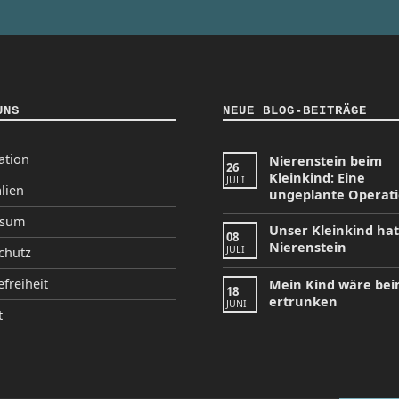
UNS
NEUE BLOG-BEITRÄGE
ation
Nierenstein beim
26
Kleinkind: Eine
JULI
lien
ungeplante Operat
ssum
Unser Kleinkind ha
08
Nierenstein
JULI
chutz
efreiheit
Mein Kind wäre be
18
ertrunken
JUNI
t
tagram
Facebook
YouTube