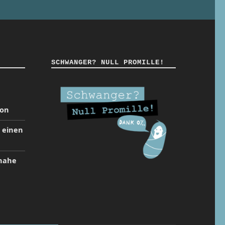
SCHWANGER? NULL PROMILLE!
ion
t einen
inahe