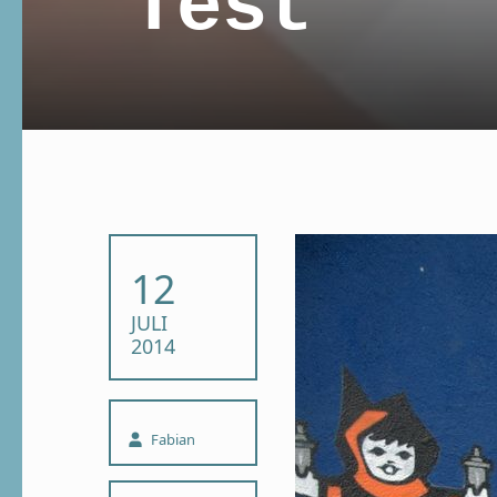
Test
POSTED ON:
12
JULI
2014
Written by:
Fabian