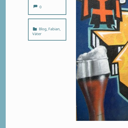
Comments:
0
Categorized in:
Blog
,
Fabian
,
Väter