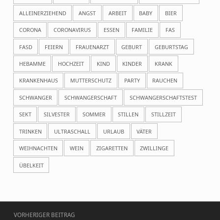
ALLEINERZIEHEND
ANGST
ARBEIT
BABY
BIER
CORONA
CORONAVIRUS
ESSEN
FAMILIE
FAS
FASD
FEIERN
FRAUENARZT
GEBURT
GEBURTSTAG
HEBAMME
HOCHZEIT
KIND
KINDER
KRANK
KRANKENHAUS
MUTTERSCHUTZ
PARTY
RAUCHEN
SCHWANGER
SCHWANGERSCHAFT
SCHWANGERSCHAFTSTEST
SEKT
SILVESTER
SOMMER
STILLEN
STILLZEIT
TRINKEN
ULTRASCHALL
URLAUB
VÄTER
WEIHNACHTEN
WEIN
ZIGARETTEN
ZWILLINGE
ÜBELKEIT
Beitragsnavigation
VORHERIGER BEITRAG