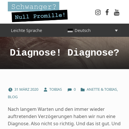
Instagram
Faceboo
YouT
Schwanger? Null Promille!
Leichte Sprache
Deutsch
INFORMATIONEN FÜR SCHWANGERE, WERDENDE MÜTTER UND ALLE, DIE SIE IN DER SCHWANGERSCHAFT BEGLEITEN
Diagnose! Diagnose?
COMMENTS:
POSTED ON:
WRITTEN BY:
CATEGORIZED IN:
31
MÄRZ
2020
TOBIAS
0
ANETTE & TOBIAS
,
BLOG
Nach langem Warten und den immer wieder
auftretenden Verzögerungen haben wir nun eine
Diagnose. Also nicht so richtig. Und das ist gut. Und