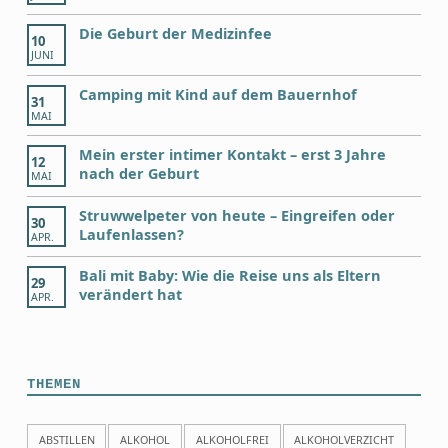
Die Geburt der Medizinfee
10
JUNI
Camping mit Kind auf dem Bauernhof
31
MAI
Mein erster intimer Kontakt – erst 3 Jahre
12
nach der Geburt
MAI
Struwwelpeter von heute – Eingreifen oder
30
Laufenlassen?
APR.
Bali mit Baby: Wie die Reise uns als Eltern
29
verändert hat
APR.
THEMEN
ABSTILLEN
ALKOHOL
ALKOHOLFREI
ALKOHOLVERZICHT