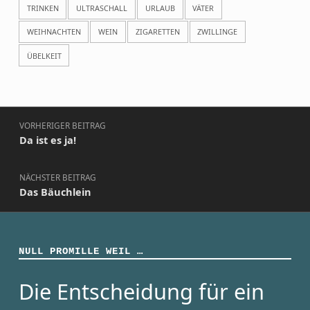
TRINKEN
ULTRASCHALL
URLAUB
VÄTER
WEIHNACHTEN
WEIN
ZIGARETTEN
ZWILLINGE
ÜBELKEIT
Beitragsnavigation
VORHERIGER BEITRAG
Da ist es ja!
NÄCHSTER BEITRAG
Das Bäuchlein
NULL PROMILLE WEIL …
Die Entscheidung für ein