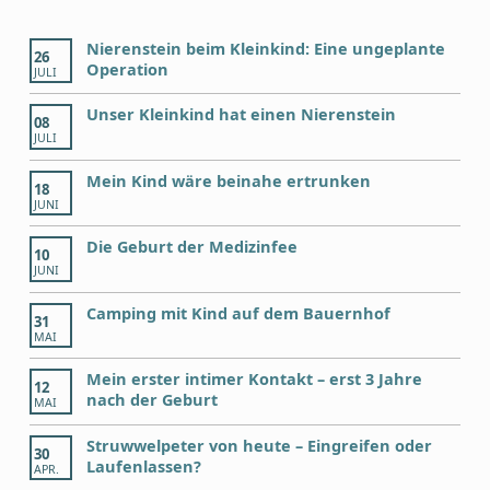
Nierenstein beim Kleinkind: Eine ungeplante
26
Operation
JULI
Unser Kleinkind hat einen Nierenstein
08
JULI
Mein Kind wäre beinahe ertrunken
18
JUNI
Die Geburt der Medizinfee
10
JUNI
Camping mit Kind auf dem Bauernhof
31
MAI
Mein erster intimer Kontakt – erst 3 Jahre
12
nach der Geburt
MAI
Struwwelpeter von heute – Eingreifen oder
30
Laufenlassen?
APR.