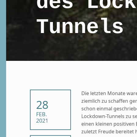
des Lock
Tunnels
Die letzten Monate ware
POSTED ON:
28
ziemlich zu schaffen ge
schon einmal geschriebe
FEB.
Lockdown-Tunnels zu se
2021
einen kleinen positiven 
zuletzt Freude bereite