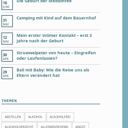
Die Geburt der Medizinfee
10
JUNI
Camping mit Kind auf dem Bauernhof
31
MAI
Mein erster intimer Kontakt – erst 3
12
Jahre nach der Geburt
MAI
Struwwelpeter von heute – Eingreifen
30
oder Laufenlassen?
APR.
Bali mit Baby: Wie die Reise uns als
29
Eltern verändert hat
APR.
THEMEN
ABSTILLEN
ALKOHOL
ALKOHOLFREI
ALKOHOLVERZICHT
ALLEINERZIEHEND
ANGST