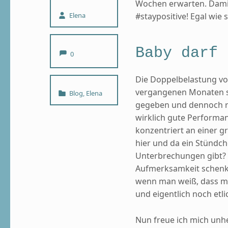
Wochen erwarten. Dami
Written by:
#staypositive! Egal wie 
Elena
Comments:
Baby darf 
0
Die Doppelbelastung vo
Categorized in:
vergangenen Monaten se
Blog
,
Elena
gegeben und dennoch rü
wirklich gute Performan
konzentriert an einer 
hier und da ein Stündch
Unterbrechungen gibt? 
Aufmerksamkeit schenke
wenn man weiß, dass ma
und eigentlich noch etl
Nun freue ich mich unh