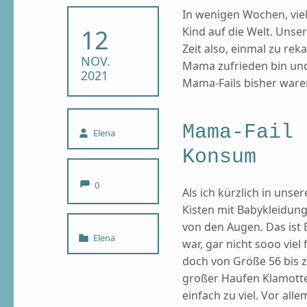
In wenigen Wochen, vie
POSTED ON:
12
Kind auf die Welt. Unser
Zeit also, einmal zu rek
NOV.
Mama zufrieden bin und
2021
Mama-Fails bisher ware
Mama-Fail 
Written by:
Elena
Konsum
Comments:
0
Als ich kürzlich in unse
Kisten mit Babykleidun
von den Augen. Das ist
Categorized in:
Elena
war, gar nicht sooo viel
doch von Größe 56 bis z
großer Haufen Klamotte
einfach zu viel. Vor al