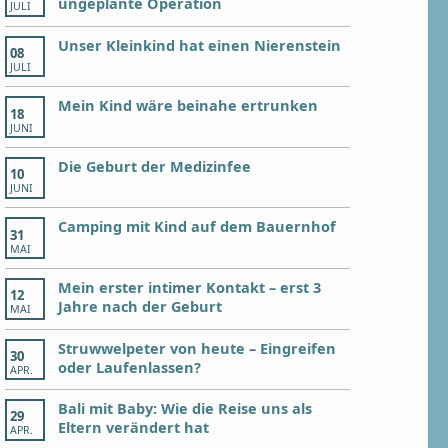
ungeplante Operation
JULI
Unser Kleinkind hat einen Nierenstein
08
JULI
Mein Kind wäre beinahe ertrunken
18
JUNI
Die Geburt der Medizinfee
10
JUNI
Camping mit Kind auf dem Bauernhof
31
MAI
Mein erster intimer Kontakt – erst 3
12
Jahre nach der Geburt
MAI
Struwwelpeter von heute – Eingreifen
30
oder Laufenlassen?
APR.
Bali mit Baby: Wie die Reise uns als
29
Eltern verändert hat
APR.