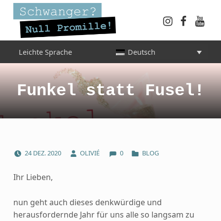
Instagram
Faceboo
YouT
Schwanger? Null Promille!
Leichte Sprache
Deutsch
INFORMATIONEN FÜR SCHWANGERE, WERDENDE MÜTTER UND ALLE, DIE SIE IN DER SCHWANGERSCHAFT BEGLEITEN
Funkel statt Fusel!
COMMENTS:
POSTED ON:
WRITTEN BY:
CATEGORIZED IN:
24
DEZ.
2020
OLIVIÉ
0
BLOG
Ihr Lieben,
nun geht auch dieses denkwürdige und
herausfordernde Jahr für uns alle so langsam zu