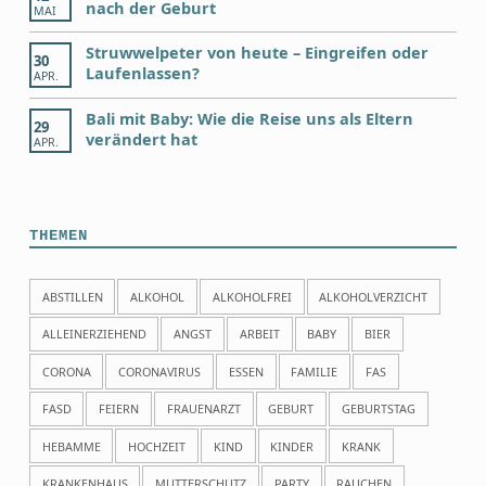
nach der Geburt
MAI
Struwwelpeter von heute – Eingreifen oder
30
Laufenlassen?
APR.
Bali mit Baby: Wie die Reise uns als Eltern
29
verändert hat
APR.
THEMEN
ABSTILLEN
ALKOHOL
ALKOHOLFREI
ALKOHOLVERZICHT
ALLEINERZIEHEND
ANGST
ARBEIT
BABY
BIER
CORONA
CORONAVIRUS
ESSEN
FAMILIE
FAS
FASD
FEIERN
FRAUENARZT
GEBURT
GEBURTSTAG
HEBAMME
HOCHZEIT
KIND
KINDER
KRANK
KRANKENHAUS
MUTTERSCHUTZ
PARTY
RAUCHEN