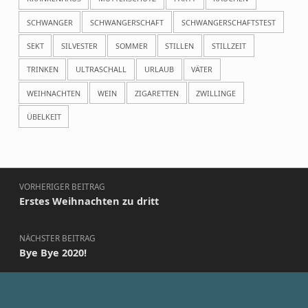
SCHWANGER
SCHWANGERSCHAFT
SCHWANGERSCHAFTSTEST
SEKT
SILVESTER
SOMMER
STILLEN
STILLZEIT
TRINKEN
ULTRASCHALL
URLAUB
VÄTER
WEIHNACHTEN
WEIN
ZIGARETTEN
ZWILLINGE
ÜBELKEIT
Beitragsnavigation
VORHERIGER BEITRAG
Erstes Weihnachten zu dritt
NÄCHSTER BEITRAG
Bye Bye 2020!